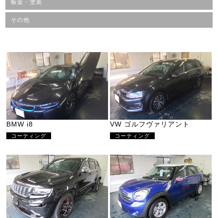
板金・塗装
その他
BMW i8
VW ゴルフヴァリアント
コーティング
コーティング