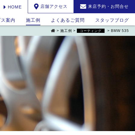
店舗アクセス
来店予約・お問合せ
HOME
ビス案内
施工例
よくあるご質問
スタッフブログ
>
施工例
>
>
BMW 535
コーティング